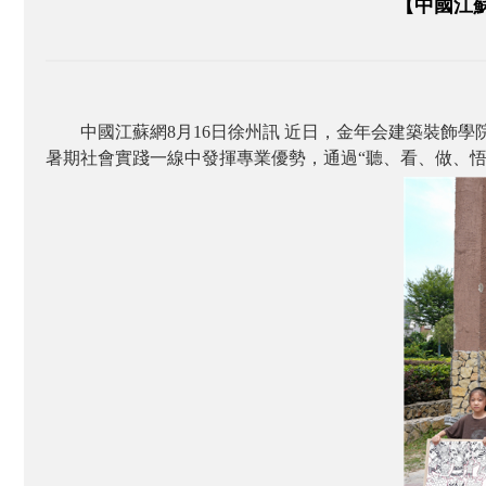
【中國江
中國江蘇網8月16日徐州訊 近日，金年会建築裝飾
暑期社會實踐一線中發揮專業優勢，通過“聽、看、做、悟