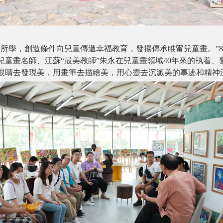
所學，創造條件向兒童傳遞幸福教育，發揚傳承睢甯兒童畫。”
童畫名師、江蘇“最美教師”朱永在兒童畫領域40年來的執着、
眼睛去發現美，用畫筆去描繪美，用心靈去沉澱美的事迹和精神