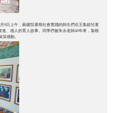
8月9日上午，蘇建院暑期社會實踐的師生們在王集鎮兒童
奮進、感人的育人故事。同學們被朱永老師40年來，紮根
深深感動。