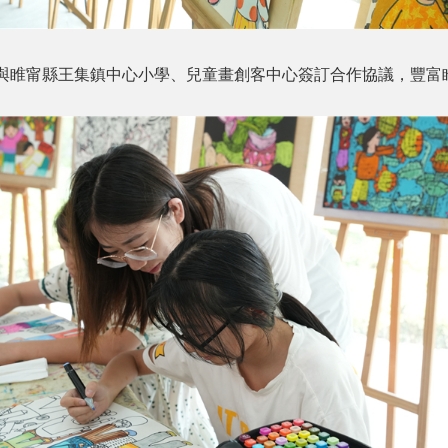
與睢甯縣王集鎮中心小學、兒童畫創客中心簽訂合作協議，豐富