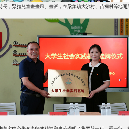
特長，緊扣兒童畫畫風、畫派，在梁集鎮大沙村、苗祠村等地開
畫創客中心朱永老師的精神和事迹證明了隻要幹一行、愛一行、