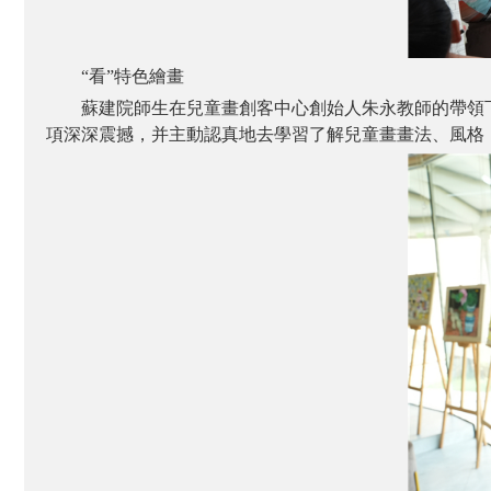
“看”特色繪畫
蘇建院師生在兒童畫創客中心創始人朱永教師的帶領
項深深震撼，并主動認真地去學習了解兒童畫畫法、風格