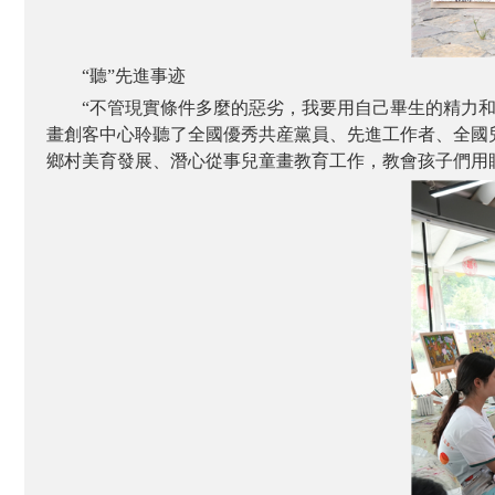
“聽”先進事迹
“不管現實條件多麼的惡劣，我要用自己畢生的精力和
畫創客中心聆聽了全國優秀共産黨員、先進工作者、全國兒
鄉村美育發展、潛心從事兒童畫教育工作，教會孩子們用