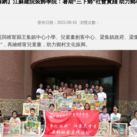
蘇網】江蘇建院裝飾學院：暑期“三下鄉”社會實踐 助力鄉
發布日期：2022-08-16
浏覽次數：
學院與睢甯縣王集鎮中心小學、兒童畫創客中心、梁集鎮政府、梁
”，再繪睢甯兒童畫，助力鄉村文化振興。